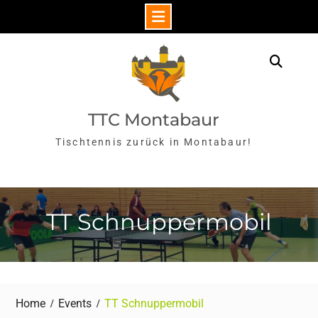
Skip
to
Sear
content
TTC Montabaur
Tischtennis zurück in Montabaur!
TT Schnuppermobil
Home
Events
TT Schnuppermobil