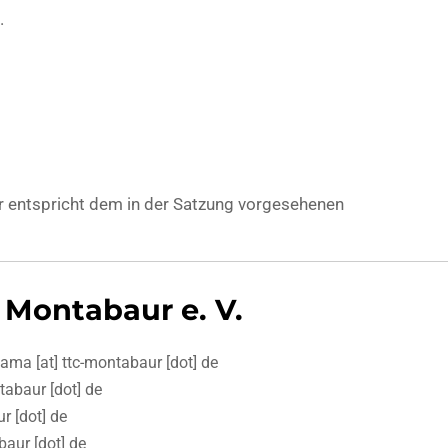
.
er entspricht dem in der Satzung vorgesehenen
 Montabaur e. V.
ma [at] ttc-montabaur [dot] de
ntabaur [dot] de
r [dot] de
baur [dot] de