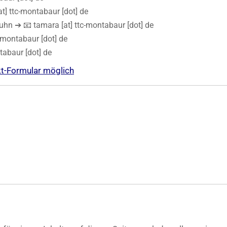
at] ttc-montabaur [dot] de
n ➔ 📧 tamara [at] ttc-montabaur [dot] de
-montabaur [dot] de
tabaur [dot] de
kt-Formular möglich