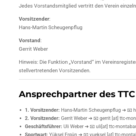
Jedes Vorstandsmitglied vertritt den Verein einzeln
Vorsitzender
:
Hans-Martin Scheugenpflug
Vorstand
:
Gerrit Weber
Hinweis: Die Funktion „Vorstand“ im Vereinsregist
stellvertretenden Vorsitzenden.
Ansprechpartner des TTC
1. Vorsitzender:
Hans-Martin Scheugenpflug ➔ 📧 ha
2. Vorsitzender:
Gerrit Weber ➔ 📧 gerrit [at] ttc-mo
Geschäftsführer:
Uli Weber ➔ 📧 uli[at] ttc-montabau
Sportwart:
Yüksel Ergün ➔ 📧 yueksel [at] ttc-monta