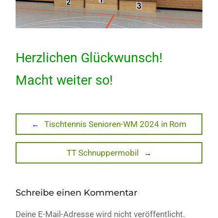
Herzlichen Glückwunsch!
Macht weiter so!
Beitragsnavigation
Previous
Tischtennis Senioren-WM 2024 in Rom
post:
Next
TT Schnuppermobil
post:
Schreibe einen Kommentar
Deine E-Mail-Adresse wird nicht veröffentlicht.