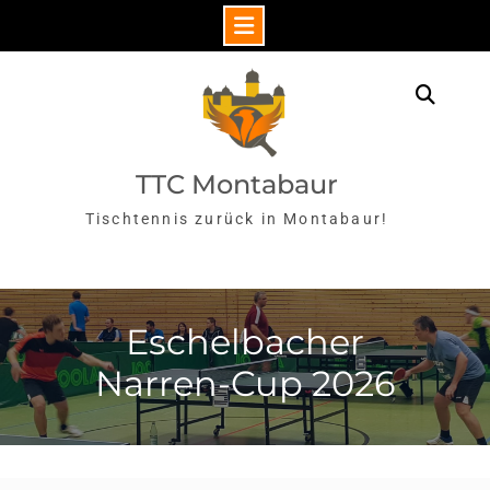
Skip
to
Sear
content
TTC Montabaur
Tischtennis zurück in Montabaur!
Eschelbacher
Narren-Cup 2026