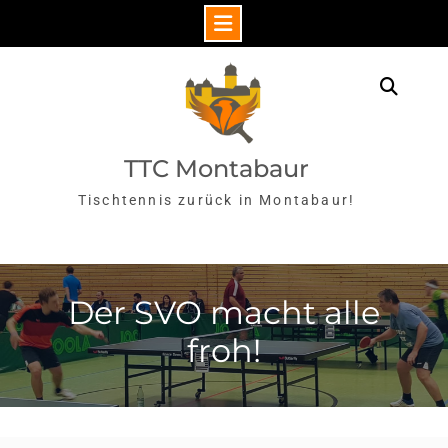
Skip
to
Sear
content
TTC Montabaur
Tischtennis zurück in Montabaur!
Der SVO macht alle
froh!