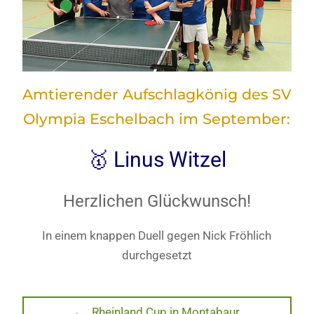
Amtierender Aufschlagkönig des SV
Olympia Eschelbach im September:
🥇 Linus Witzel
Herzlichen Glückwunsch!
In einem knappen Duell gegen Nick Fröhlich
durchgesetzt
Beitragsnavigation
Previous
Rheinland Cup in Montabaur